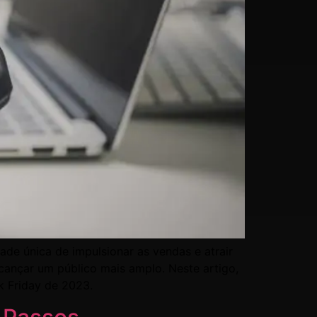
de única de impulsionar as vendas e atrair
cançar um público mais amplo. Neste artigo,
k Friday de 2023.