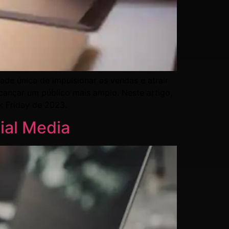
de única de impulsionar as vendas e atrair
cançar um público mais amplo. Neste artigo,
k Friday de 2023.
ial Media