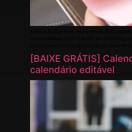
A Black Friday é um dos eventos mais aguard
novos clientes. Com o poder do marketing di
exploraremos cinco estratégias de marketing
[BAIXE GRÁTIS] Calendá
calendário editável