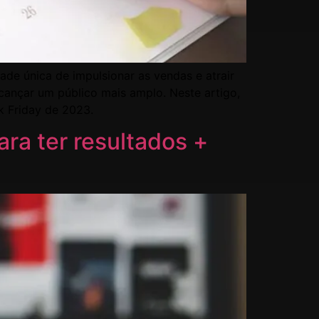
de única de impulsionar as vendas e atrair
cançar um público mais amplo. Neste artigo,
k Friday de 2023.
ra ter resultados +