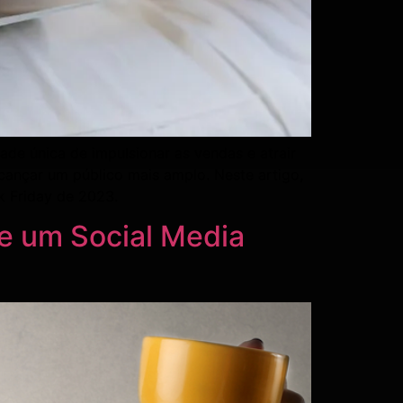
de única de impulsionar as vendas e atrair
cançar um público mais amplo. Neste artigo,
k Friday de 2023.
e um Social Media