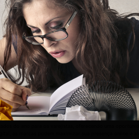
ados do ano para os varejistas, oferecendo uma oportunida
gital, as marcas podem maximizar sua presença online e al